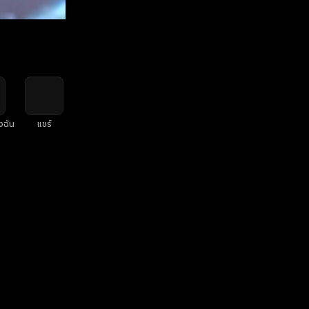
งฉัน
แชร์