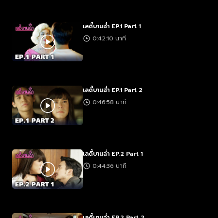
เลดี้บานฉ่ำ EP.1 Part 1
0:42:10 นาที
เลดี้บานฉ่ำ EP.1 Part 2
0:46:58 นาที
เลดี้บานฉ่ำ EP.2 Part 1
0:44:36 นาที
เลดี้บานฉ่ำ EP.2 Part 2