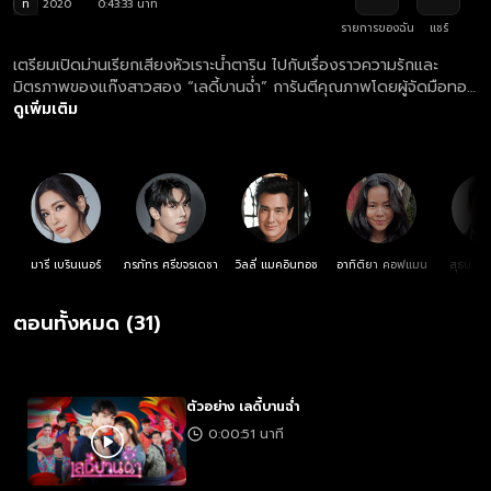
ท
2020
0:43:33 นาที
รายการของฉัน
แชร์
เตรียมเปิดม่านเรียกเสียงหัวเราะน้ำตาริน ไปกับเรื่องราวความรักและ
มิตรภาพของแก๊งสาวสอง “เลดี้บานฉ่ำ” การันตีคุณภาพโดยผู้จัดมือทอง
"ธงชัย ประสงค์สันติ" กับการโคจรมาเจอกันครั้งแรกของ “ตรี ภรภัทร”
ดูเพิ่มเติม
และ “มารี เบรินเนอร์”... เมื่อแก๊งเพื่อนรักสาวสอง ลงขันรวบรวมเงินเพื่อ
ให้เพื่อนได้แต่งงานกันแฟนหนุ่มสมดังใจ แต่แล้วงานแต่งกลับล่มเพราะ
เจ้าบ่าวหอบสินสอดหนีไป... ภารกิจตามล่าหาเจ้าบ่าวตัวแสบที่สนุกและ
อลหม่านที่สุดจึงเริ่มต้นขึ้น!
มารี เบรินเนอร์
ภรภัทร ศรีขจรเดชา
วิลลี่ แมคอินทอช
อาทิติยา คอฟแมน
สุธน บู
ตอนทั้งหมด (31)
ตัวอย่าง เลดี้บานฉ่ำ
0:00:51 นาที