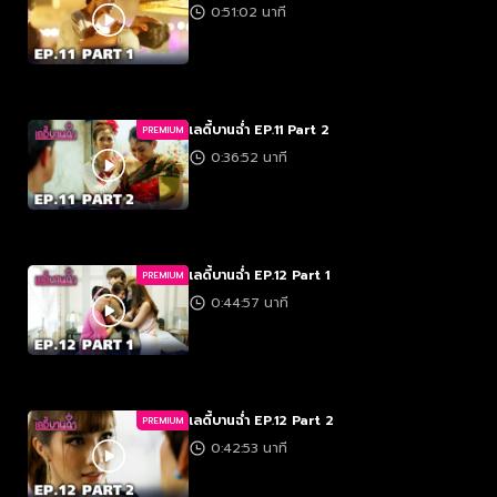
0:51:02 นาที
เลดี้บานฉ่ำ EP.11 Part 2
PREMIUM
0:36:52 นาที
เลดี้บานฉ่ำ EP.12 Part 1
PREMIUM
0:44:57 นาที
เลดี้บานฉ่ำ EP.12 Part 2
PREMIUM
0:42:53 นาที