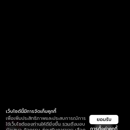
เว็บไซต์นี้มีการจัดเก็บคุกกี้
เพื่อเพิ่มประสิทธิภาพและประสบการณ์การ
ยอมรับ
ใช้เว็บไซต์ของท่านให้ดียิ่งขึ้น รวมถึงมอบ
ใช้งานแอป ลื่นไหลกว่า ไม่มีสะดุด
เปิด
การตั้งค่าคุกกี้