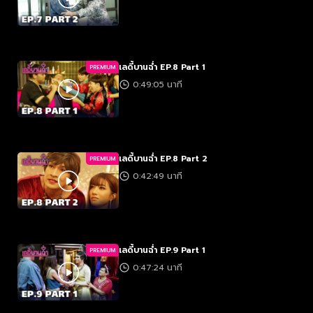
เลดี้บานฉ่ำ EP.8 Part 1
PREMIUM
0:49:05 นาที
เลดี้บานฉ่ำ EP.8 Part 2
PREMIUM
0:42:49 นาที
เลดี้บานฉ่ำ EP.9 Part 1
PREMIUM
0:47:24 นาที