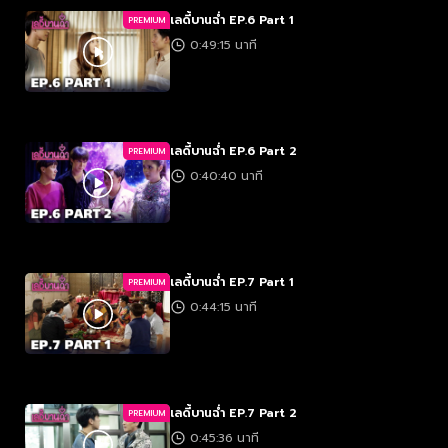
เลดี้บานฉ่ำ EP.6 Part 1
PREMIUM
0:49:15 นาที
เลดี้บานฉ่ำ EP.6 Part 2
PREMIUM
0:40:40 นาที
เลดี้บานฉ่ำ EP.7 Part 1
PREMIUM
0:44:15 นาที
เลดี้บานฉ่ำ EP.7 Part 2
PREMIUM
0:45:36 นาที