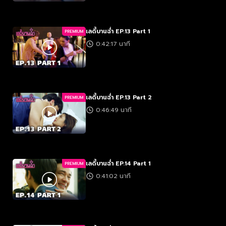
เลดี้บานฉ่ำ EP.13 Part 1
PREMIUM
0:42:17 นาที
เลดี้บานฉ่ำ EP.13 Part 2
PREMIUM
0:46:49 นาที
เลดี้บานฉ่ำ EP.14 Part 1
PREMIUM
0:41:02 นาที