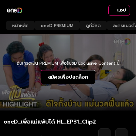
แอป
หน้าหลัก
oneD PREMIUM
ดูทีวีสด
ละครแนวตั้
อัปเกรดเป็น PREMIUM เพื่อรับชม Exclusive Content นี้
สมัครเพื่อปลดล็อก
oneD_เพื่อแม่แพ้บ่ได้ HL_EP31_Clip2