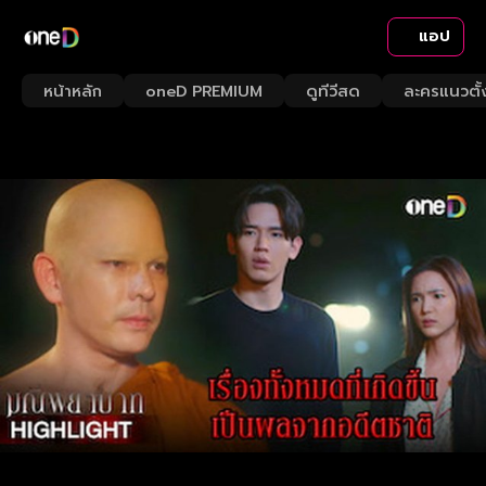
แอป
หน้าหลัก
oneD PREMIUM
ดูทีวีสด
ละครแนวตั้