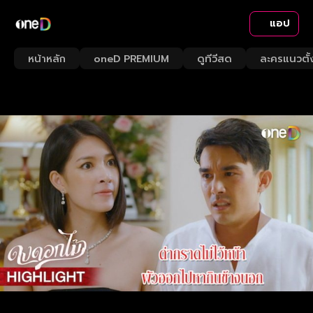
แอป
หน้าหลัก
oneD PREMIUM
ดูทีวีสด
ละครแนวตั้