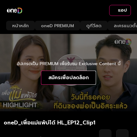
แอป
หน้าหลัก
oneD PREMIUM
ดูทีวีสด
ละครแนวตั้
อัปเกรดเป็น PREMIUM เพื่อรับชม Exclusive Content นี้
สมัครเพื่อปลดล็อก
oneD_เพื่อแม่แพ้บ่ได้ HL_EP12_Clip1