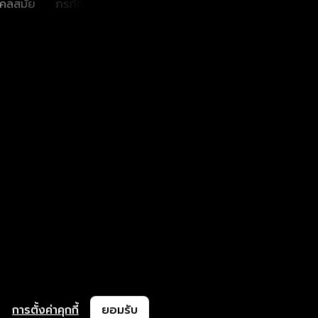
คลสมัย
ภรภัทร ศรีขจรเดชา
อนิพรณ์ เฉลิม
บูรณะวงศ์
การตั้งค่าคุกกี้
ยอมรับ