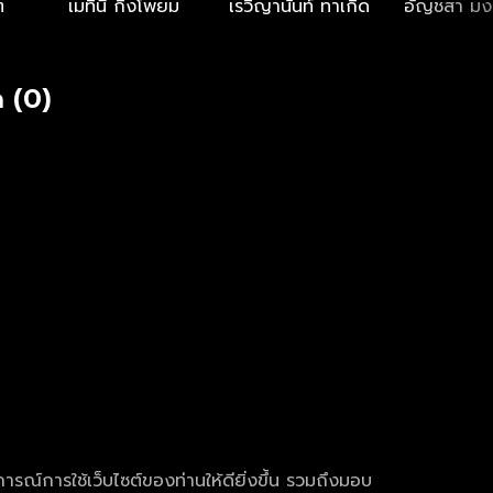
ต
เมทินี กิ่งโพยม
เรวิญานันท์ ทาเกิด
อัญชสา มง
 (0)
การณ์การใช้เว็บไซต์ของท่านให้ดียิ่งขึ้น รวมถึงมอบ