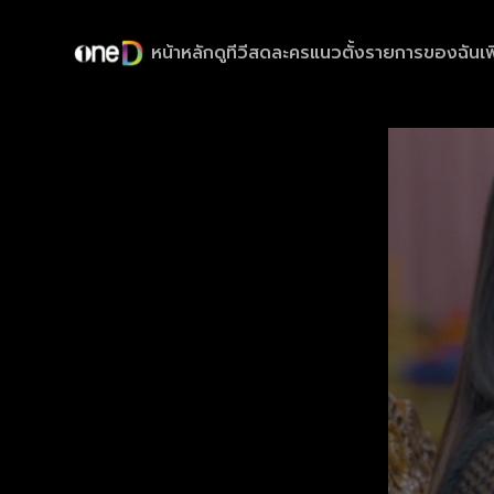
หน้าหลัก
ดูทีวีสด
ละครแนวตั้ง
รายการของฉัน
เพ