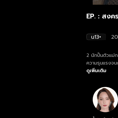
EP. : สงคร
น13+
20
2 นักปั้นตัวแม
ความรุนแรงจนก
อดีตของพวกเ
ดูเพิ่มเติม