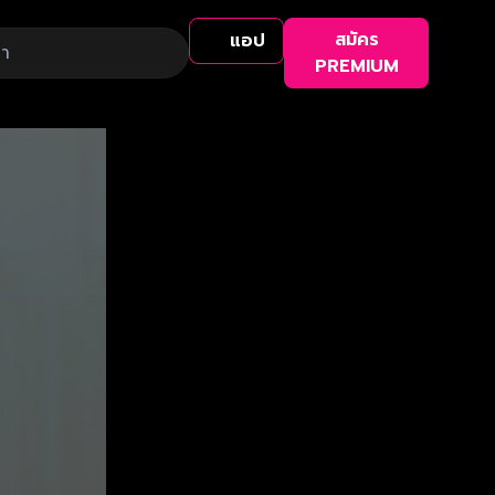
สมัคร
แอป
PREMIUM