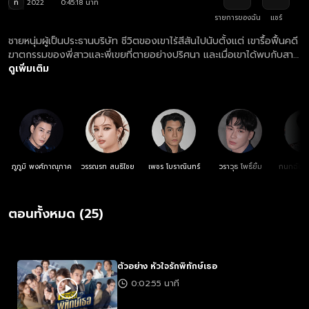
ท
2022
0:45:18 นาที
รายการของฉัน
แชร์
ชายหนุ่มผู้เป็นประธานบริษัท ชีวิตของเขาไร้สีสันไปนับตั้งแต่ เขารื้อฟื้นคดี
ฆาตกรรมของพี่สาวและพี่เขยที่ตายอย่างปริศนา และเมื่อเขาได้พบกับสาว
ห้าวหน้าสวย ที่เสี่ยงตายช่วยเขาจากสถานการณ์ถูกตามล่า เขาจึงจ้างสาว
ดูเพิ่มเติม
คนนั้นมาเป็นบอดี้การ์ด แลกกับค่าเหนื่อยก้อนโต
ภูภูมิ พงศ์ภาณุภาค
วรรณรท สนธิไชย
เพชร โบราณินทร์
วราวุธ โพธิ์ยิ้ม
กนกฉัตร
อ่
ตอนทั้งหมด (25)
ตัวอย่าง หัวใจรักพิทักษ์เธอ
0:02:55 นาที