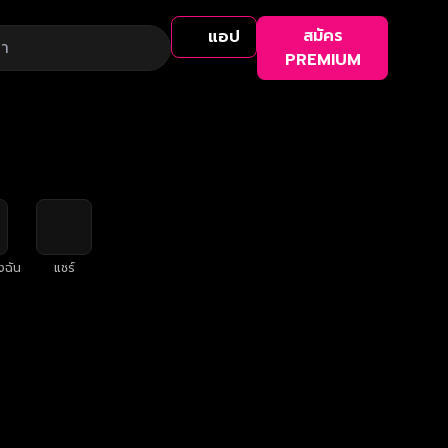
สมัคร
แอป
PREMIUM
งฉัน
แชร์