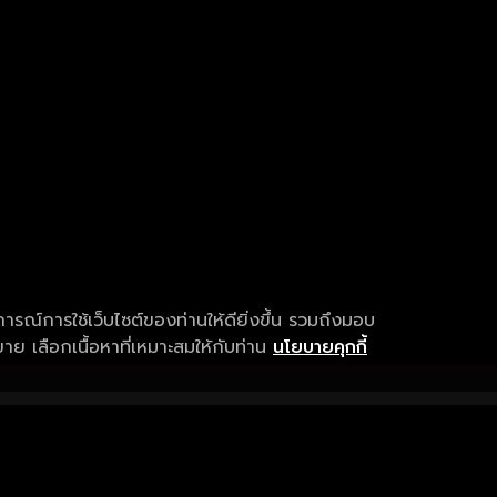
การณ์การใช้เว็บไซต์ของท่านให้ดียิ่งขึ้น รวมถึงมอบ
ย เลือกเนื้อหาที่เหมาะสมให้กับท่าน
นโยบายคุกกี้
เงื่อนไขการให้บริการ
การสนับสนุนแ
ข้อกำหนดและเงื่อนไขการใช้งาน
คำถามที่พบบ่อ
นโยบายความเป็นส่วนตัว
แจ้งปัญหาการใ