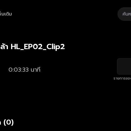
ิ่มเติม
Playback
/
Mute
Loaded
:
Rate
28.03%
ล้า HL_EP02_Clip2
0:03:33 นาที
รายการขอ
 (0)