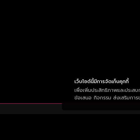
เว็บไซต์นี้มีการจัดเก็บคุกกี้
เพื่อเพิ่มประสิทธิภาพและประสบ
ข้อเสนอ กิจกรรม ส่งเสริมการขา
บริษัท วัน สามสิบเอ็ด จำกัด
เลขที่ 50 อาคาร จีเอ็มเอ็ม แกรมมี่ เพลส ถนน
สุขุมวิท แขวงคลองเตยเหนือ เขต วัฒนา กรุงเทพ