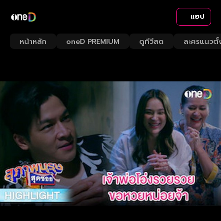
แอป
หน้าหลัก
oneD PREMIUM
ดูทีวีสด
ละครแนวตั้