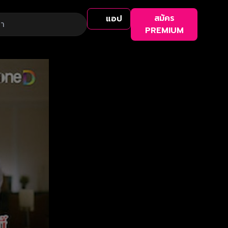
สมัคร
แอป
PREMIUM