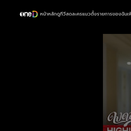
หน้าหลัก
ดูทีวีสด
ละครแนวตั้ง
รายการของฉัน
เพ