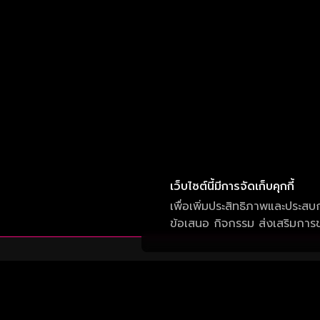
เว็บไซต์นี้มีการจัดเก็บคุกกี้
เพื่อเพิ่มประสิทธิภาพและประสบ
ข้อเสนอ กิจกรรม ส่งเสริมการขา
บริษัท วัน สามสิบเอ็ด จำกัด
เลขที่ 50 อาคาร จีเอ็มเอ็ม แกรมมี่ เพลส ถนน
สุขุมวิท แขวงคลองเตยเหนือ เขต วัฒนา กรุงเทพ