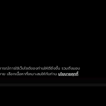
การณ์การใช้เว็บไซต์ของท่านให้ดียิ่งขึ้น รวมถึงมอบ
ย เลือกเนื้อหาที่เหมาะสมให้กับท่าน
นโยบายคุกกี้
เงื่อนไขการให้บริการ
การสนับสนุนแ
ข้อกำหนดและเงื่อนไขการใช้งาน
คำถามที่พบบ่อ
นโยบายความเป็นส่วนตัว
แจ้งปัญหาการใ