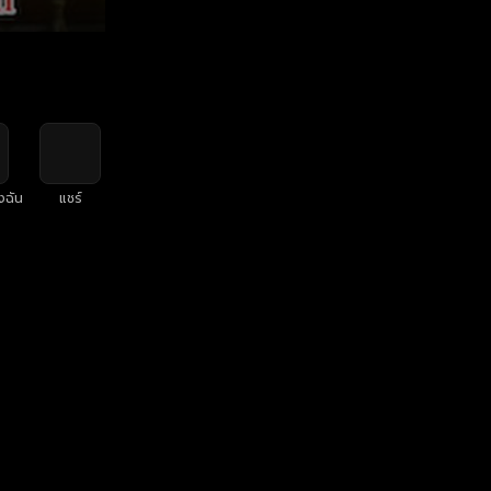
งฉัน
แชร์