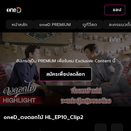
แอป
หน้าหลัก
oneD PREMIUM
ดูทีวีสด
ละครแนวตั้
อัปเกรดเป็น PREMIUM เพื่อรับชม Exclusive Content นี้
สมัครเพื่อปลดล็อก
oneD_ดงดอกไม้ HL_EP10_Clip2